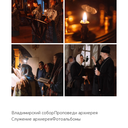
Владимирский собор
Проповеди архиерея
Служение архиерея
Фотоальбомы