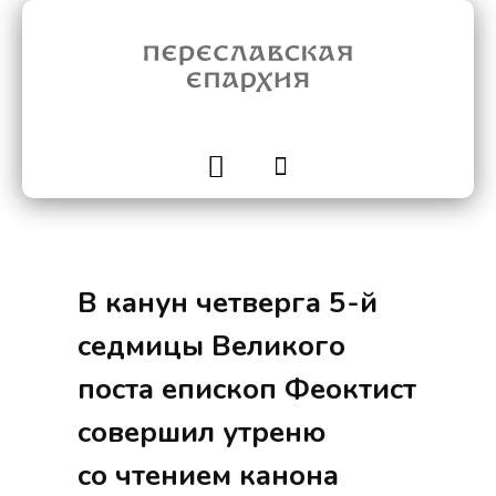
В канун четверга 5-й
седмицы Великого
поста епископ Феоктист
совершил утреню
со чтением канона