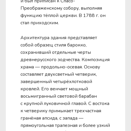
и был приписан к Спасо-
Преображенскому собору, выполняя
функцию тёплой церкви. В 1788 г. он
стал приходским.
Архитектура здания представляет
собой образец стиля барокко,
сохранивший отдельные черты
древнерусского зодчества. Композиция
храма — продольно-осевая. Основу
составляет двухсветный четверик,
завершенный четырёхлотковой
кровлей. Его венчает мощный
восьмигранный световой барабан
с крупной луковичной главой. С востока
к четверику примыкает трехчастная
гранёная апсида, с запада —
прямоугольная трапезная и более узкий