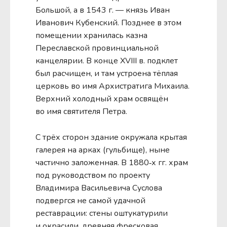
Большой, а в 1543 г. — князь Иван
Иванович Кубенский. Позднее в этом
помещении хранилась казна
Переславской провинциальной
канцелярии. В конце XVIII в. подклет
был расчищен, и там устроена тёплая
церковь во имя Архистратига Михаила.
Верхний холодный храм освящён
во имя святителя Петра.
С трёх сторон здание окружала крытая
галерея на арках (гульбище), ныне
частично заложенная. В 1880‑х гг. храм
под руководством по проекту
Владимира Васильевича Суслова
подвергся не самой удачной
реставрации: стены оштукатурили
и окрасили, древняя фресковая