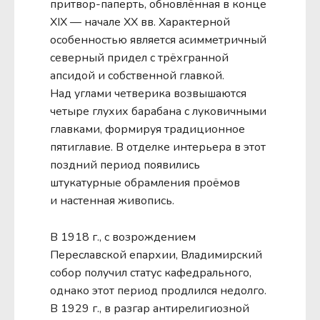
притвор-паперть, обновлённая в конце
XIX — начале XX вв. Характерной
особенностью является асимметричный
северный придел с трёхгранной
апсидой и собственной главкой.
Над углами четверика возвышаются
четыре глухих барабана с луковичными
главками, формируя традиционное
пятиглавие. В отделке интерьера в этот
поздний период появились
штукатурные обрамления проёмов
и настенная живопись.
В 1918 г., с возрождением
Переславской епархии, Владимирский
собор получил статус кафедрального,
однако этот период продлился недолго.
В 1929 г., в разгар антирелигиозной