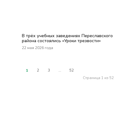
В трёх учебных заведениях Переславского
района состоялись «Уроки трезвости»
22 мая 2026 года
1
2
3
...
52
Страница 1 из 52