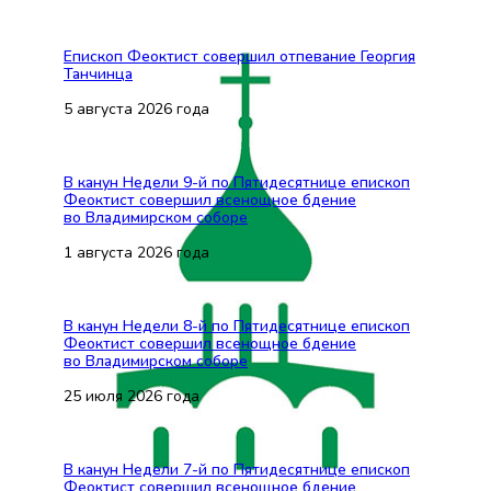
Епископ Феоктист совершил отпевание Георгия
Танчинца
5 августа 2026 года
В канун Недели 9-й по Пятидесятнице епископ
Феоктист совершил всенощное бдение
во Владимирском соборе
1 августа 2026 года
В канун Недели 8-й по Пятидесятнице епископ
Феоктист совершил всенощное бдение
во Владимирском соборе
25 июля 2026 года
В канун Недели 7-й по Пятидесятнице епископ
Феоктист совершил всенощное бдение