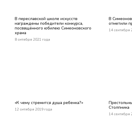
В переславской школе искусств
В Симеонов
награждены победители конкурса,
отметили п
посвящённого юбилею Симеоновского
14 сентября 
храма
8 октября 2021 года
«К чему стремится душа ребенка?»
Престольны
Столпника
12 октября 2019 года
14 сентября 