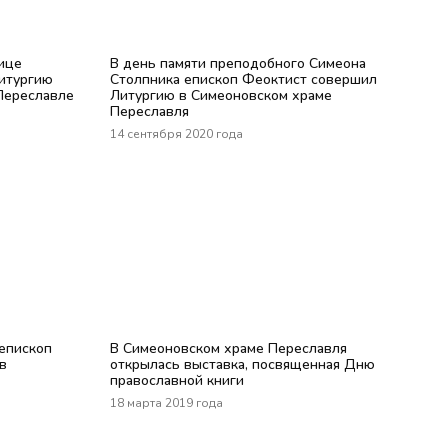
ице
В день памяти преподобного Симеона
итургию
Столпника епископ Феоктист совершил
Переславле
Литургию в Симеоновском храме
Переславля
14 сентября 2020 года
епископ
В Симеоновском храме Переславля
в
открылась выставка, посвященная Дню
православной книги
18 марта 2019 года