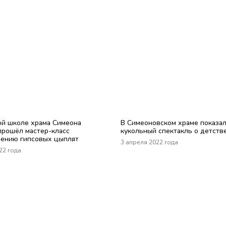
ой школе храма Симеона
В Симеоновском храме показа
прошёл мастер-класс
кукольный спектакль о детстве
лению гипсовых цыплят
3 апреля 2022 года
22 года