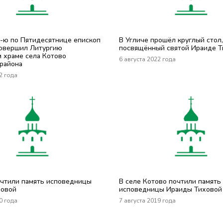
-ю по Пятидесятнице епископ
В Угличе прошёл круглый стол,
овершил Литургию
посвящённый святой Ираиде Т
м храме села Котово
6 августа 2022 года
 района
2 года
очтили память исповедницы
В селе Котово почтили память
ховой
исповедницы Ираиды Тиховой
0 года
7 августа 2019 года