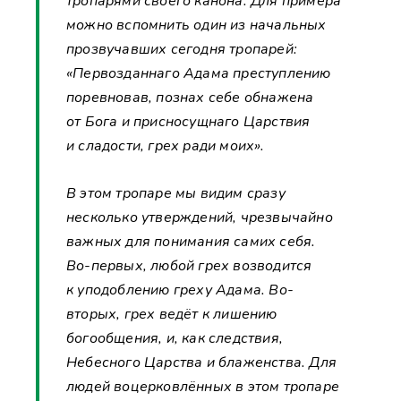
тропарями своего канона. Для примера
можно вспомнить один из начальных
прозвучавших сегодня тропарей:
«Первозданнаго Адама преступлению
поревновав, познах себе обнажена
от Бога и присносущнаго Царствия
и сладости, грех ради моих».
В этом тропаре мы видим сразу
несколько утверждений, чрезвычайно
важных для понимания самих себя.
Во-первых, любой грех возводится
к уподоблению греху Адама. Во-
вторых, грех ведёт к лишению
богообщения, и, как следствия,
Небесного Царства и блаженства. Для
людей воцерковлённых в этом тропаре