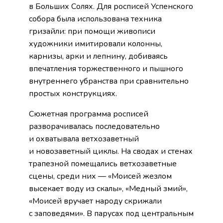
в Больших Солях. Для росписей Успенского
собора была использована техника
гризайли: при помощи живописи
художники имитировали колонны,
карнизы, арки и лепнину, добиваясь
впечатления торжественного и пышного
внутреннего убранства при сравнительно
простых конструкциях.
Сюжетная программа росписей
разворачивалась последовательно
и охватывала ветхозаветный
и новозаветный циклы. На сводах и стенах
трапезной помещались ветхозаветные
сцены, среди них — «Моисей жезлом
высекает воду из скалы», «Медный змий»,
«Моисей вручает народу скрижали
с заповедями». В парусах под центральным