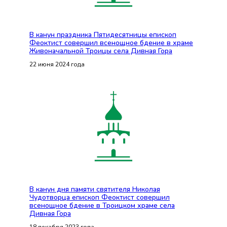
В канун праздника Пятидесятницы епископ
Феоктист совершил всенощное бдение в храме
Живоначальной Троицы села Дивная Гора
22 июня 2024 года
В канун дня памяти святителя Николая
Чудотворца епископ Феоктист совершил
всенощное бдение в Троицком храме села
Дивная Гора
18 декабря 2023 года