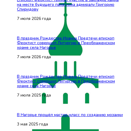
на месте будущего памятника адмиралу Григорию
Спиридову
7 июля 2026 года
В праздник Рождества Иоанна Предтечи епископ
Феоктист совершил Литургию в Преображенском
храме села Нагорье
7 июля 2026 года
В праздник Рождества Иоанна Предтечи епископ
Феоктист совершил Литургию в Преображенском
храме села Нагорье
7 июля 2025 года
В Нагорье прошёл мастер-класс по созданию мозаики
3 мая 2025 года