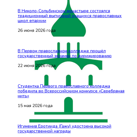
В Николо-Сольбинском монастыре состоялся
традиционный выпускной учащихся православных
школ епархии
26 июня 2026 года
В Первом православном колледже прошёл
государственный экзамен по дирижированию
22 июня 2026 года
Студентка Первого православного колледжа
победила во Всероссийскиом конкурсе «Серебряная
нить»
15 мая 2026 года
Игумения Еротиида (Гажу) удостоена высокой
государственной награды