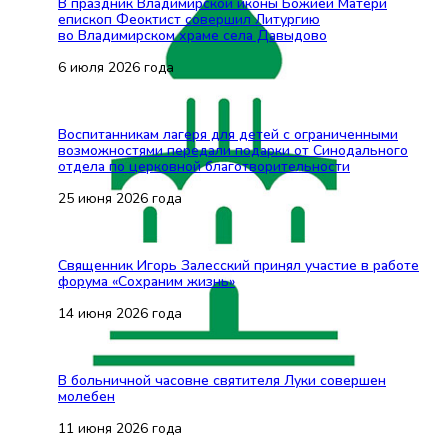
В праздник Владимирской иконы Божией Матери
епископ Феоктист совершил Литургию
во Владимирском храме села Давыдово
6 июля 2026 года
Воспитанникам лагеря для детей с ограниченными
возможностями передали подарки от Синодального
отдела по церковной благотворительности
25 июня 2026 года
Священник Игорь Залесский принял участие в работе
форума «Сохраним жизнь»
14 июня 2026 года
В больничной часовне святителя Луки совершен
молебен
11 июня 2026 года