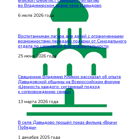
епископ Феоктист совершил Литургию
во Владимирском храме села Давыдово
6 июля 2026 года
Воспитанникам лагеря для детей с ограниченными
возможностями передали подарки от Синодального
отдела по церковной благотворительности
25 июня 2026 года
Священник Владимир Климзо рассказал об опыте
Давыдовской общины на Всероссийском форуме
«Ценность каждого: системный подход
к сопровождению семьи»
13 марта 2026 года
В селе Давыдово прошёл показ фильма «Врачи
Победы»
1 декабря 2025 года