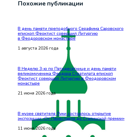
Похожие публикации
В день памяти преподобного Серафима Саровского
епископ Феоктист совершил Литургию
в Феодоровском монастыре
1 августа 2026 года
В Неделю 3-ю по Пятидесятнице и день памяти
великомученика Феодора Стратилата епископ
Феоктист совершил Литургию в Феодоровском
монастыре
21 июня 2026 года
В музее святителя Луки состоялось открытие
экспозиции «От Переславля до Сталинской премии»
11 июня 2026 года