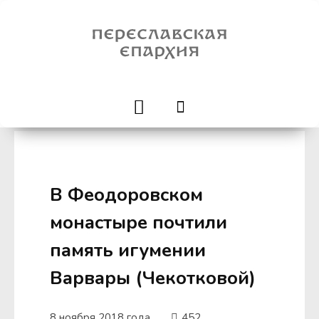
В Феодоровском
монастыре почтили
память игумении
Варвары (Чекотковой)
8 ноября 2018 года
452