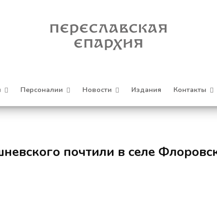
я
Персоналии
Новости
Издания
Контакты
невского почтили в селе Флоровс