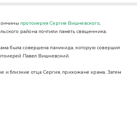
 кончины
протоиерея Сергия Вишневского
,
льского района почтили память священника.
храма была совершена панихида, которую совершил
отоиерей Павел Вишневский.
е и близкие отца Сергия, прихожане храма. Затем