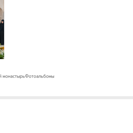
 монастырь
Фотоальбомы