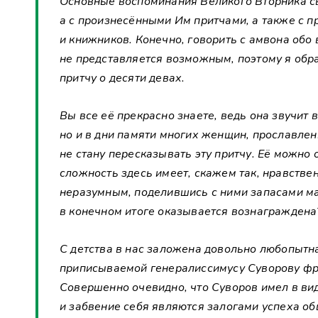
Основные воспоминания Великого Вторника св
а с произнесёнными Им притчами, а также с 
и книжников. Конечно, говорить с амвона обо
не представляется возможным, поэтому я обр
притчу о десяти девах.
Вы все её прекрасно знаете, ведь она звучит 
но и в дни памяти многих женщин, прославлен
не стану пересказывать эту притчу. Её можно 
сложность здесь имеет, скажем так, нравстве
неразумным, поделившись с ними запасами м
в конечном итоге оказывается вознаграждена
С детства в нас заложена довольно любопытн
приписываемой генералиссимусу Суворову фра
Совершенно очевидно, что Суворов имел в ви
и забвение себя являются залогами успеха общ