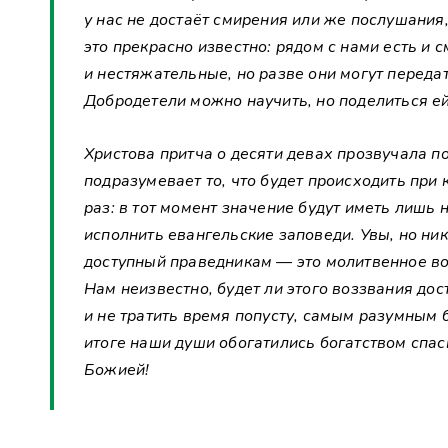
у нас не достаёт смирения или же послушания,
это прекрасно известно: рядом с нами есть и 
и нестяжательные, но разве они могут переда
Добродетели можно научить, но поделиться ей
Христова притча о десяти девах прозвучала п
подразумевает то, что будет происходить при к
раз: в тот момент значение будут иметь лишь
исполнить евангельские заповеди. Увы, но ни
доступный праведникам — это молитвенное во
Нам неизвестно, будет ли этого воззвания дос
и не тратить время попусту, самым разумным 
итоге наши души обогатились богатством спа
Божией!