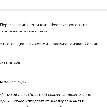
п Переславский и Угличский Феоктист совершил
ком женском монастыре.
Киселёв, диакон Алексей Герасимов, диакон Сергий
молящимся:
атья и сестры!
кий другой день Страстной седмицы, чрезвычайно
торых Церковь предлагает нам поразмышлять.