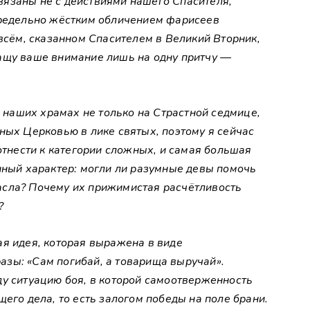
язаны не с действиями нашего Спасителя,
предельно жёстким обличением фарисеев
 всём, сказанном Спасителем в Великий Вторник,
ащу ваше внимание лишь на одну притчу —
в наших храмах не только на Страстной седмице,
ных Церковью в лике святых, поэтому я сейчас
отнести к категории сложных, и самая большая
нный характер: могли ли разумные девы помочь
асла? Почему их прижимистая расчётливость
?
ая идея, которая выражена в виде
зы: «Сам погибай, а товарища выручай».
ду ситуацию боя, в которой самоотверженность
его дела, то есть залогом победы на поле брани.