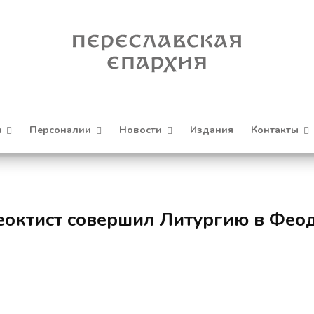
я
Персоналии
Новости
Издания
Контакты
еоктист совершил Литургию в Фео