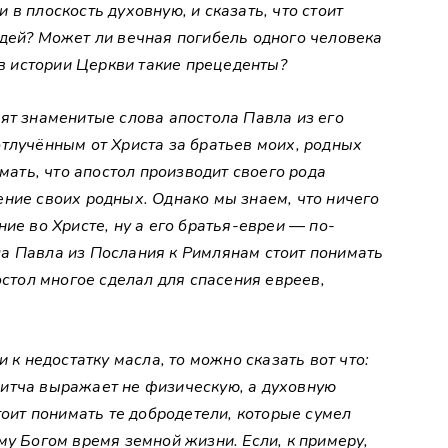
в плоскость духовную, и сказать, что стоит
юдей? Может ли вечная погибель одного человека
 в истории Церкви такие прецеденты?
ят знаменитые слова апостола Павла из его
тлучённым от Христа за братьев моих, родных
умать, что апостол производит своего рода
ние своих родных. Однако мы знаем, что ничего
ие во Христе, ну а его братья-евреи — по-
тола Павла из Послания к Римлянам стоит понимать
остол многое сделал для спасения евреев,
 к недостатку масла, то можно сказать вот что:
итча выражает не физическую, а духовную
тоит понимать те добродетели, которые сумел
му Богом время земной жизни. Если, к примеру,