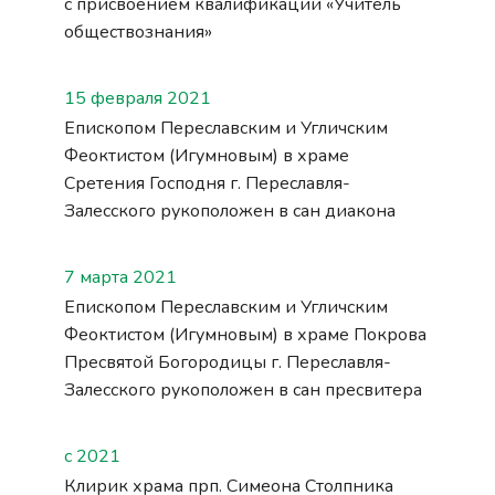
с присвоением квалификации «Учитель
обществознания»
15 февраля 2021
Епископом Переславским и Угличским
Феоктистом (Игумновым) в храме
Сретения Господня г. Переславля-
Залесского
рукоположен
в сан диакона
7 марта 2021
Епископом Переславским и Угличским
Феоктистом (Игумновым) в храме Покрова
Пресвятой Богородицы г. Переславля-
Залесского
рукоположен
в сан пресвитера
с 2021
Клирик храма прп. Симеона Столпника