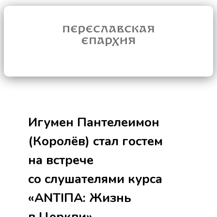
Игумен Пантелеимон
(Королёв) стал гостем
на встрече
со слушателями курса
«ANTIПА: Жизнь
в Церкви»