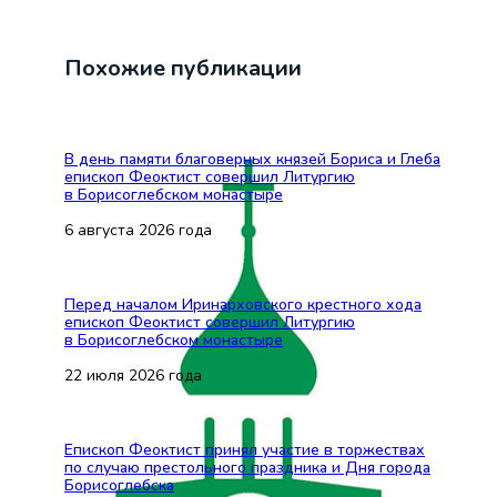
Похожие публикации
В день памяти благоверных князей Бориса и Глеба
епископ Феоктист совершил Литургию
в Борисоглебском монастыре
6 августа 2026 года
Перед началом Иринарховского крестного хода
епископ Феоктист совершил Литургию
в Борисоглебском монастыре
22 июля 2026 года
Епископ Феоктист принял участие в торжествах
по случаю престольного праздника и Дня города
Борисоглебска