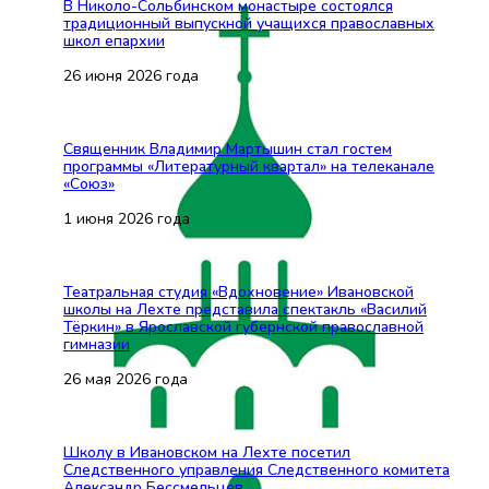
В Николо-Сольбинском монастыре состоялся
традиционный выпускной учащихся православных
школ епархии
26 июня 2026 года
Священник Владимир Мартышин стал гостем
программы «Литературный квартал» на телеканале
«Союз»
1 июня 2026 года
Театральная студия «Вдохновение» Ивановской
школы на Лехте представила спектакль «Василий
Тёркин» в Ярославской губернской православной
гимназии
26 мая 2026 года
Школу в Ивановском на Лехте посетил
Следственного управления Следственного комитета
Александр Бессмельцев