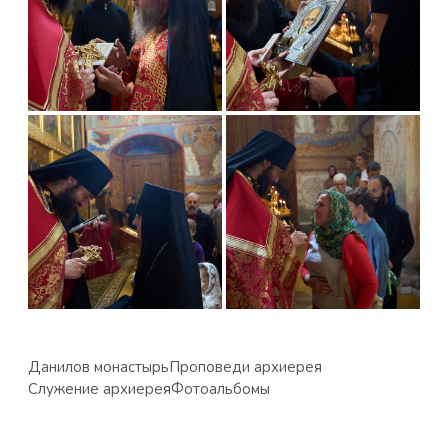
Данилов монастырь
Проповеди архиерея
Служение архиерея
Фотоальбомы