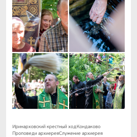
Иринарховский крестный ход
Кондаково
Проповеди архиерея
Служение архиерея