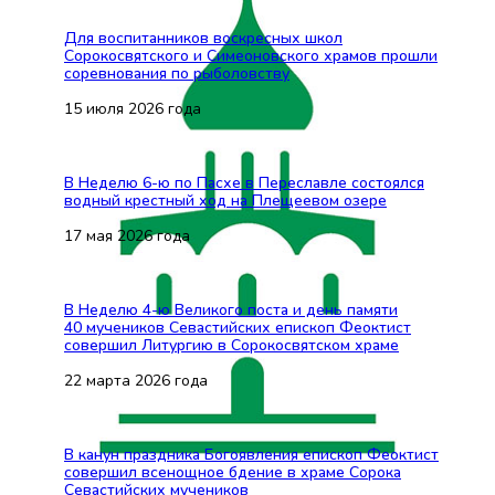
Для воспитанников воскресных школ
Сорокосвятского и Симеоновского храмов прошли
соревнования по рыболовству
15 июля 2026 года
В Неделю 6-ю по Пасхе в Переславле состоялся
водный крестный ход на Плещеевом озере
17 мая 2026 года
В Неделю 4-ю Великого поста и день памяти
40 мучеников Севастийских епископ Феоктист
совершил Литургию в Сорокосвятском храме
22 марта 2026 года
В канун праздника Богоявления епископ Феоктист
совершил всенощное бдение в храме Сорока
Севастийских мучеников