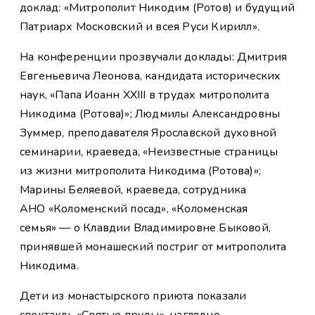
доклад: «Митрополит Никодим (Ротов) и будущий
Патриарх Московский и всея Руси Кирилл».
На конференции прозвучали доклады: Дмитрия
Евгеньевича Леонова, кандидата исторических
наук, «Папа Иоанн XXIII в трудах митрополита
Никодима (Ротова)»; Людмилы Александровны
Зуммер, преподавателя Ярославской духовной
семинарии, краеведа, «Неизвестные страницы
из жизни митрополита Никодима (Ротова)»;
Марины Беляевой, краеведа, сотрудника
АНО «Коломенский посад», «Коломенская
семья» — о Клавдии Владимировне Быковой,
принявшей монашеский постриг от митрополита
Никодима.
Дети из монастырского приюта показали
спектакль «Святые пруды», наглядно