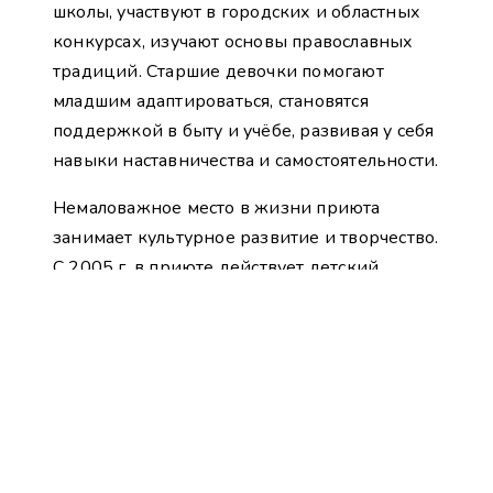
школы, участвуют в городских и областных
конкурсах, изучают основы православных
традиций. Старшие девочки помогают
младшим адаптироваться, становятся
поддержкой в быту и учёбе, развивая у себя
навыки наставничества и самостоятельности.
Немаловажное место в жизни приюта
занимает культурное развитие и творчество.
С 2005 г. в приюте действует детский
православный театр «Миряночка»,
обладатель гран-при международного
театрального конкурса «Театральный
саквояж»; победитель грантового конкурса
«Православная инициатива» в 2010
и 2012 гг. В репертуаре театра более
30 пьес, автором которых является игумения