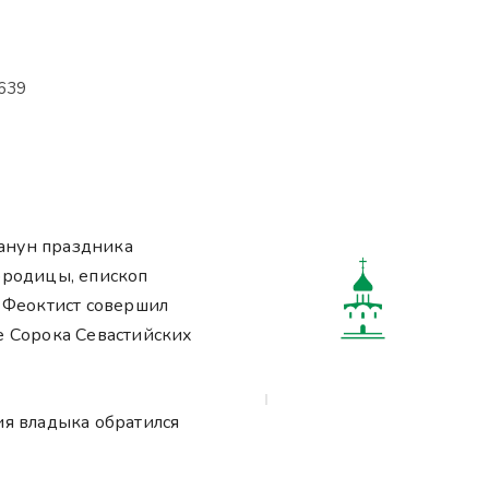
639
канун праздника
ородицы, епископ
 Феоктист совершил
е Сорока Севастийских
я владыка обратился