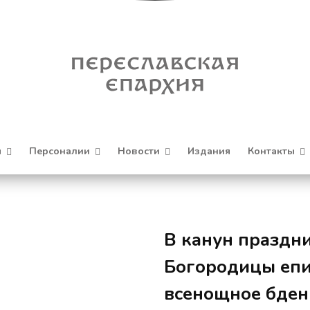
я
Персоналии
Новости
Издания
Контакты
В канун праздн
Богородицы епи
всенощное бден