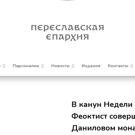
я
Персоналии
Новости
Издания
Контакты
В канун Недели
Феоктист совер
Даниловом мон