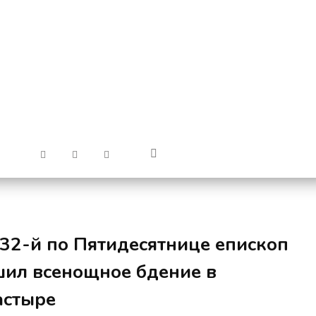
 32-й по Пятидесятнице епископ
шил всенощное бдение в
астыре