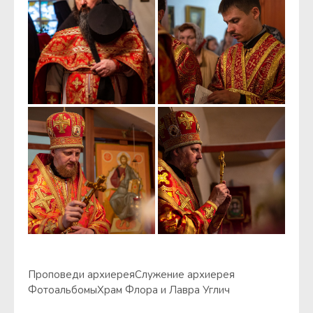
Проповеди архиерея
Служение архиерея
Фотоальбомы
Храм Флора и Лавра Углич