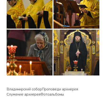
Владимирский собор
Проповеди архиерея
Служение архиерея
Фотоальбомы