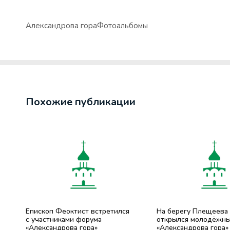
Александрова гора
Фотоальбомы
Похожие публикации
Епископ Феоктист встретился
На берегу Плещеева
с участниками форума
открылся молодёжн
«Александрова гора»
«Александрова гора»