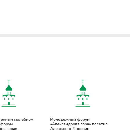
венным молебном
Молодежный форум
 форум
«Александрова гора» посетил
ва гора»
Александр Дворкин