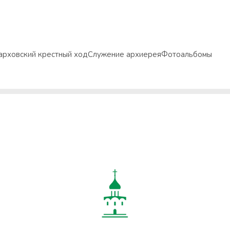
арховский крестный ход
Служение архиерея
Фотоальбомы