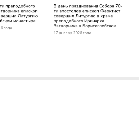
яти преподобного
В день празднования Собора 70-
атворника епископ
ти апостолов епископ Феоктист
овершил Литургию
совершил Литургию в храме
ебском монастыре
преподобного Иринарха
Затворника в Борисоглебском
26 года
17 января 2026 года