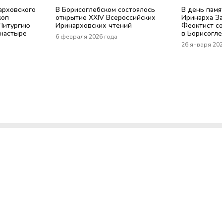
арховского
В Борисоглебском состоялось
В день пам
коп
открытие XXIV Всероссийских
Иринарха З
Литургию
Иринарховских чтений
Феоктист с
онастыре
в Борисогл
6 февраля 2026 года
26 января 20