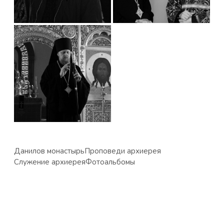
Данилов монастырь
Проповеди архиерея
Служение архиерея
Фотоальбомы