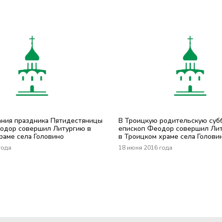
ания праздника Пятидестяницы
В Троицкую родительскую суб
одор совершил Литургию в
епископ Феодор совершил Ли
раме села Головино
в Троицком храме села Голови
года
18 июня 2016 года