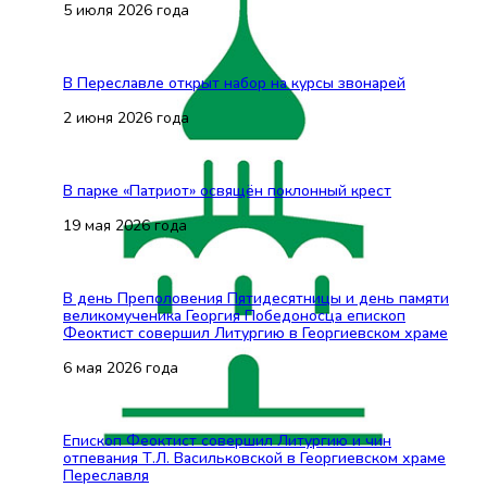
5 июля 2026 года
В Переславле открыт набор на курсы звонарей
2 июня 2026 года
В парке «Патриот» освящён поклонный крест
19 мая 2026 года
В день Преполовения Пятидесятницы и день памяти
великомученика Георгия Победоносца епископ
Феоктист совершил Литургию в Георгиевском храме
6 мая 2026 года
Епископ Феоктист совершил Литургию и чин
отпевания Т.Л. Васильковской в Георгиевском храме
Переславля