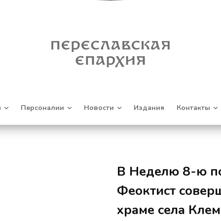
я
Персоналии
Новости
Издания
Контакты
В Неделю 8-ю п
Феоктист совер
храме села Кле