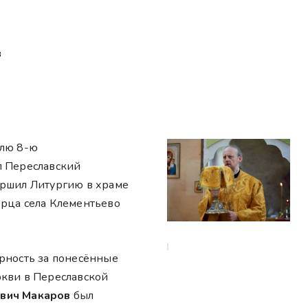
в
елю 8-ю
п Переславский
ершил Литургию в храме
орца села Клементьево
арность за понесённые
ркви в Переславской
вич Макаров
был