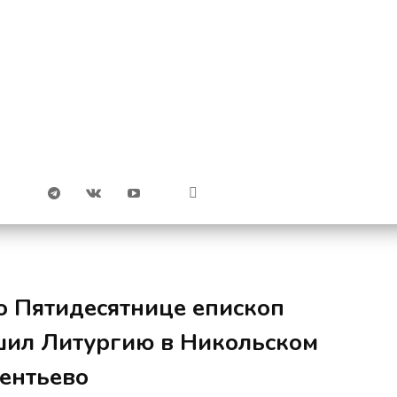
о Пятидесятнице епископ
шил Литургию в Никольском
ментьево