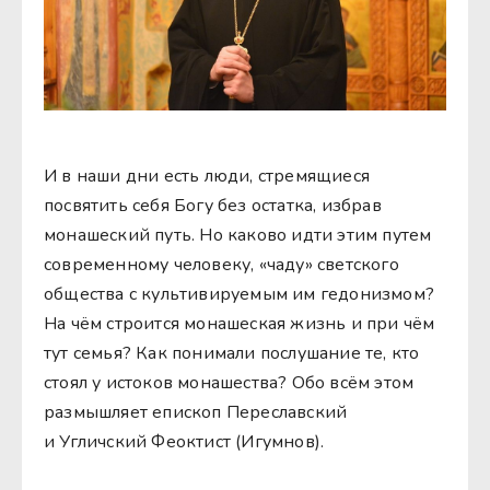
И в наши дни есть люди, стремящиеся
посвятить себя Богу без остатка, избрав
монашеский путь. Но каково идти этим путем
современному человеку, «чаду» светского
общества с культивируемым им гедонизмом?
На чём строится монашеская жизнь и при чём
тут семья? Как понимали послушание те, кто
стоял у истоков монашества? Обо всём этом
размышляет епископ Переславский
и Угличский Феоктист (Игумнов).