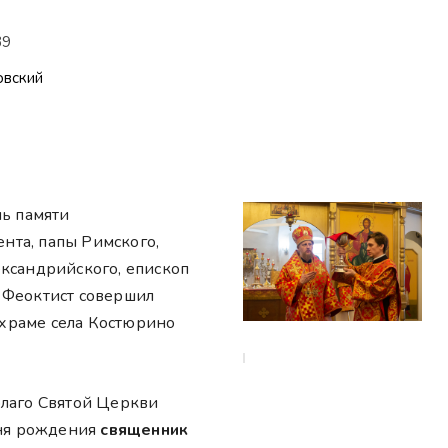
39
овский
нь памяти
нта, папы Римского,
ександрийского, епископ
 Феоктист совершил
храме села Костюрино
благо Святой Церкви
дня рождения
священник