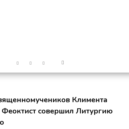
священномучеников Климента
п Феоктист совершил Литургию
о