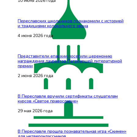
10 июня 2026 года
Переславских школьников познакомили с историей
и традициями колокольного звона
4 июня 2026 года
Представители епархии посетили церемонию
награждения лауреатов Патриаршей литературной
премии
2 июня 2026 года
В Переславле вручили сертификаты слушателям
курсов «Святое православие»
29 мая 2026 года
В Переславле прошла познавательная игра «Скимен»
для четвероклассников