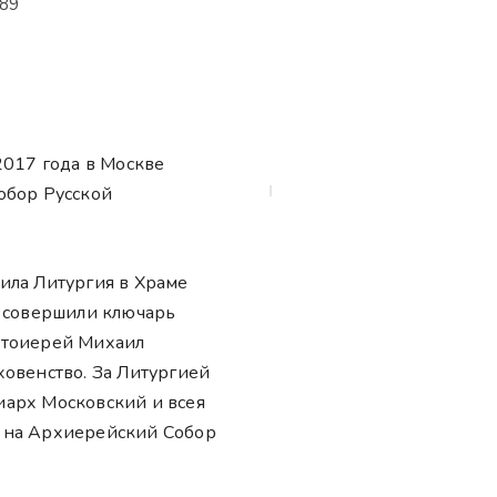
89
2017 года в Москве
обор Русской
ила Литургия в Храме
ю совершили ключарь
отоиерей Михаил
ховенство. За Литургией
арх Московский и всея
 на Архиерейский Собор