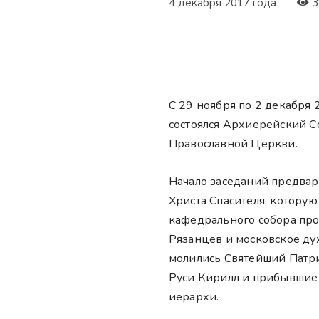
4 декабря 2017 года
3
С 29 ноября по 2 декабря 
состоялся Архиерейский С
Православной Церкви.
Начало заседаний предвар
Христа Спасителя, котору
кафедрального собора пр
Рязанцев и московское ду
молились Святейший Патри
Руси Кирилл и прибывшие
иерархи.