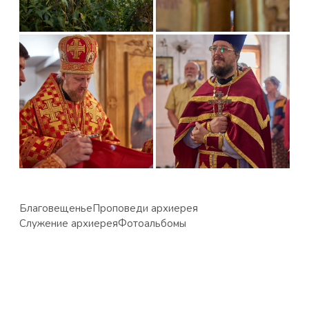
Благовещенье
Проповеди архиерея
Служение архиерея
Фотоальбомы