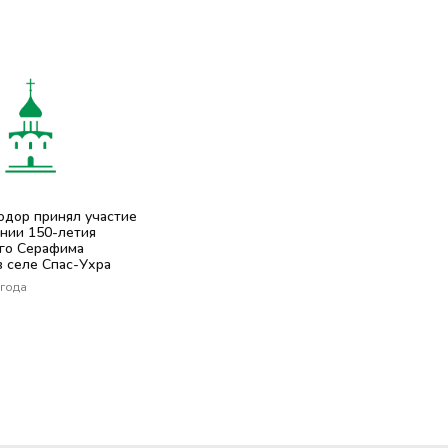
одор принял участие
нии 150-летия
го Серафима
в селе Спас-Ухра
 года