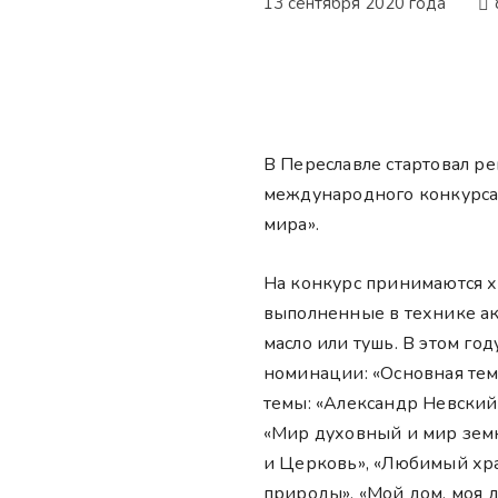
13 сентября 2020 года
В Переславле стартовал ре
международного конкурса
мира».
На конкурс принимаются 
выполненные в технике акв
масло или тушь. В этом го
номинации: «Основная тем
темы: «Александр Невский
«Мир духовный и мир земн
и Церковь», «Любимый хра
природы», «Мой дом, моя д