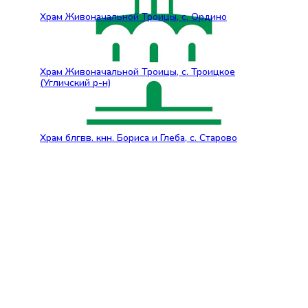
Храм Живоначальной Троицы, с. Ордино
Храм Живоначальной Троицы, с. Троицкое
(Угличский р-н)
Храм блгвв. кнн. Бориса и Глеба, с. Старово