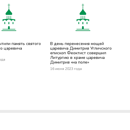
чтили память святого
В день перенесения мощей
го царевича
царевича Димитрия Угличского
епископ Феоктист совершил
Литургию в храме царевича
ода
Димитрия «на поле»
16 июня 2023 года