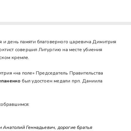
ня и день памяти благоверного царевича Димитрия
еоктист совершил Литургию на месте убиения
ском кремле.
трия «на поле» Председатель Правительства
епаненко
был удостоен медали прп. Даниила
собравшимся:
Анатолий Геннадьевич, дорогие братья