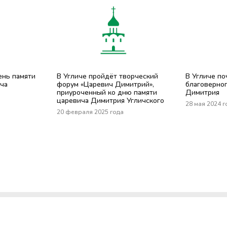
ень памяти
В Угличе пройдёт творческий
В Угличе по
ча
форум «Царевич Димитрий»,
благоверно
приуроченный ко дню памяти
Димитрия
царевича Димитрия Угличского
28 мая 2024 г
20 февраля 2025 года