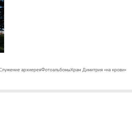
Служение архиерея
Фотоальбомы
Храм Димитрия «на крови»