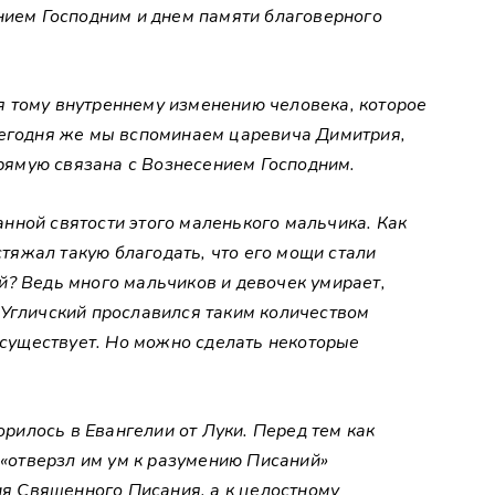
нием Господним и днем памяти благоверного
 тому внутреннему изменению человека, которое
сегодня же мы вспоминаем царевича Димитрия,
прямую связана с Вознесением Господним.
нной святости этого маленького мальчика. Как
 стяжал такую благодать, что его мощи стали
й? Ведь много мальчиков и девочек умирает,
 Угличский прославился таким количеством
е существует. Но можно сделать некоторые
орилось в Евангелии от Луки. Перед тем как
 «отверзл им ум к разумению Писаний»
ния Священного Писания, а к целостному