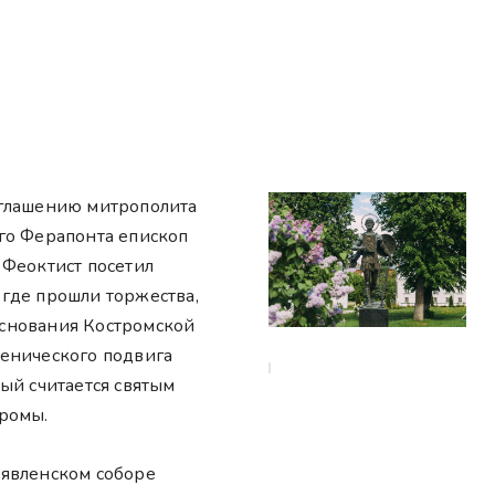
иглашению митрополита
го Ферапонта епископ
 Феоктист посетил
где прошли торжества,
снования Костромской
енического подвига
ый считается святым
ромы.
явленском соборе