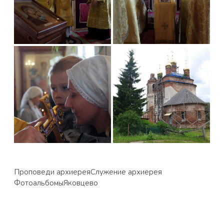
Проповеди архиерея
Служение архиерея
Фотоальбомы
Яковцево