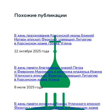
Похожие публикации
В день празднования Корсунской иконы Божией
Матери епископ Феоктист совершил Литургию
в Корсунском храме города Углича
22 октября 2025 года
В день памяти благоверных князей Петра
и Февронии Муромских и мученика младенца Иоанна
Угличского епископ Феоктист совершил Литургию
в Корсунском храме Углича
8 июля 2025 года
В день памяти мученика Иоанна Угличского епископ
Феоктист совершил Литургию в Корсунском храме