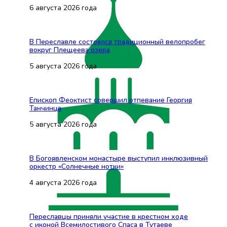
6 августа 2026 года
В Переславле состоялся традиционный велопробег
вокруг Плещеева озера
5 августа 2026 года
Епископ Феоктист совершил отпевание Георгия
Танчинца
5 августа 2026 года
В Богоявленском монастыре выступил инклюзивный
оркестр «Солнечные нотки»
4 августа 2026 года
Переславцы приняли участие в крестном ходе
с иконой Всемилостивого Спаса в Тутаеве