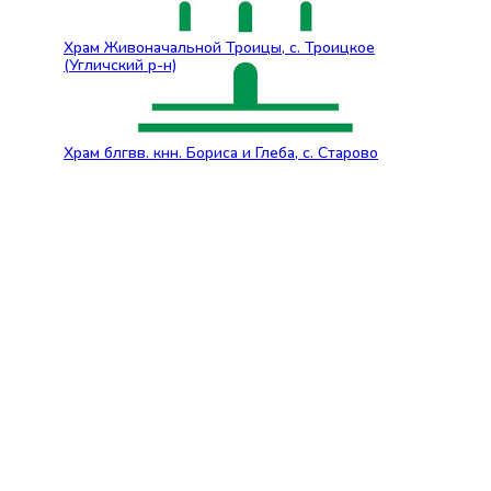
Храм Живоначальной Троицы, с. Троицкое
(Угличский р-н)
Храм блгвв. кнн. Бориса и Глеба, с. Старово