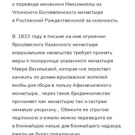
о переводе монахини Максимиллы из
Угличского Богоявленского монастыря
в Ростовский Рождественский за склочность.
В 1833 году в письме на имя игумении
Ярославского Казанского монастыря
епархиальное начальство требует принять
меры к послушнице указанного монастыря
Мавре Васильевой, которая «не перестает
ханжить по домам ярославских жителей
якобы для сбора в пользу Афанасьевского
монастыря… через такое бродяжничество
причиняет как монастырю так и сестрам
немалую укоризну… Обяжите ее строгою
подпискою и ежели можно переведите ее
в ближайшую келью для ближайшего надзора,
ежели не будет прекращено