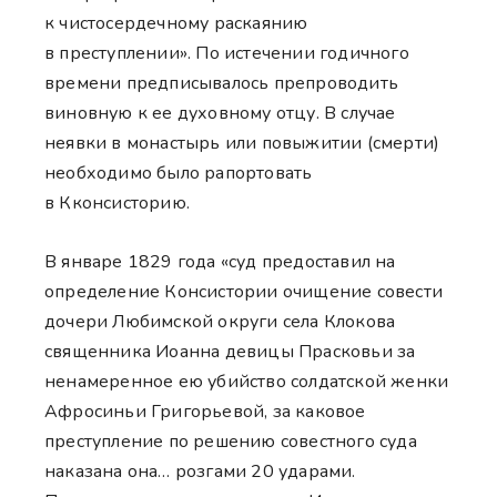
к чистосердечному раскаянию
в преступлении». По истечении годичного
времени предписывалось препроводить
виновную к ее духовному отцу. В случае
неявки в монастырь или повыжитии (смерти)
необходимо было рапортовать
в Кконсисторию.
В январе 1829 года «суд предоставил на
определение Консистории очищение совести
дочери Любимской округи села Клокова
священника Иоанна девицы Прасковьи за
ненамеренное ею убийство солдатской женки
Афросиньи Григорьевой, за каковое
преступление по решению совестного суда
наказана она… розгами 20 ударами.