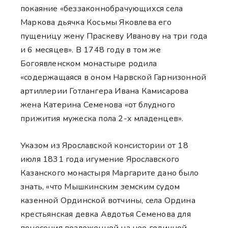
покаяние «беззаконнобрачующихся села
Маркова дьячка Косьмы Яковлева его
пущеницу жену Праскеву Иванову на три года
и 6 месяцев». В 1748 году в том же
Богоявленском монастыре родила
«содержащаяся в оном Нарвской Гарнизонной
артиллерии Готлангера Ивана Камисарова
жена Катерина Семенова «от блудного
прижития мужеска пола 2-х младенцев».
Указом из Ярославской консистории от 18
июля 1831 года игумение Ярославского
Казанского монастыря Маргарите дано было
знать, «что Мышкинским земским судом
казенной Ординской вотчины, села Ордина
крестьянская девка Авдотья Семенова для
понесения возложенной на нее годичной