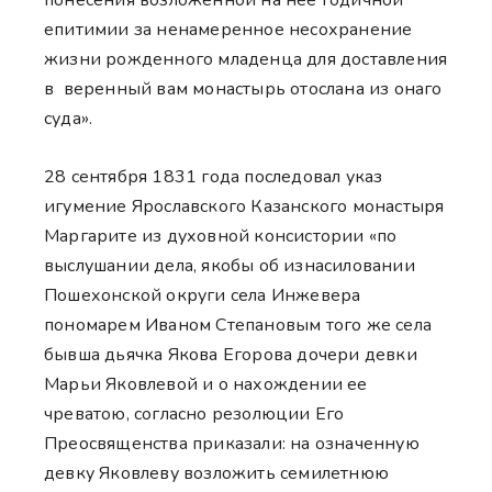
епитимии за ненамеренное несохранение
жизни рожденного младенца для доставления
в веренный вам монастырь отослана из онаго
суда».
28 сентября 1831 года последовал указ
игумение Ярославского Казанского монастыря
Маргарите из духовной консистории «по
выслушании дела, якобы об изнасиловании
Пошехонской округи села Инжевера
пономарем Иваном Степановым того же села
бывша дьячка Якова Егорова дочери девки
Марьи Яковлевой и о нахождении ее
чреватою, согласно резолюции Его
Преосвященства приказали: на означенную
девку Яковлеву возложить семилетнюю