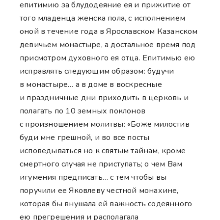
епитимию за блудодеяние ея и прижитие от
того младенца женска пола, с исполнением
оной в течение года в Ярославском Казанском
девичьем монастыре, а достальное время под
присмотром духовного ея отца. Епитимью ею
исправлять следующим образом: будучи
в монастыре… а в доме в воскресные
и праздничные дни приходить в церковь и
полагать по 10 земных поклонов
с произношением молитвы: «Боже милостив
буди мне грешной, и во все посты
исповедываться но к святым тайнам, кроме
смертного случая не приступать; о чем Вам
игумения предписать… с тем чтобы вы
поручили ее Яковлеву честной монахине,
которая бы внушала ей важность содеянного
ею прегрешения и располагала